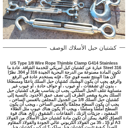
كشتبان حبل الأسلاك الوصف
US Type 1/8 Wire Rope Thimble Clamp G414 Stainless
Steel 316 عبارة عن كشتبان كبل أمريكي للخدمة الشاقة. عادة ما
تكون المادة مصنوعة من الدرجة البحرية الجيدة 316 أو 304. نظرًا
لأن هذا المنتج نفسه قوي جدًا ، فإنه يستخدم عادة في الرفع
والرفع. يجب أن يكون المشبك كشتبان حبل السلك ناعمًا ومسطحًا
، بدون أي تشققات ، أو عيوب ، أو حواف حادة ، أو عيوب غير
متساوية تتلف الحبل السلكي. يجب أن يتناسب طرف كشتبان حبل
السلك بحرية ويقصر الطرف إلى نصف عمق الأخدود. بالنسبة إلى
كشتبان حبل السلك 1/8 من الجدول المجلفن بالغمس الساخن ،
يجب أن يكون السطح مجلفنًا بالغمس الساخن ، ويجب أن يكون
السطح أملسًا وسلسًا ، ويجب ألا يكون هناك عيوب مثل الطلاء
المفقود ، جزيئات الزنك ، الفقاعات ، الشقوق ، إلخ. هناك قوة
التصاق كافية. يمكن أن تكون مادة كشتبان حبل الأسلاك من الفولاذ
A3 أو 15 ، 35 من الفولاذ الكربوني عالي الجودة والفولاذ المقاوم
للصدأ. كيفية تثبيت كشتبان حبل سلكي؟ لتركيب كشتبان حبل