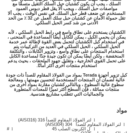
السلك ، يجب أن يكون كشتبان حبل السلك الثقيل متسقًا مع
مواصفات حبل السلك ، ويجب ألا يقل قطر دبوس العمود
المستخدم عن ضعف قطر حبل السلك. في نفس الوقت ، يجب ألا
تقل حمولة الأمان عن كشتبان حبل سلك العمل عن 32 ٪ من الحد
الأدنى من شد كسر الحبل السلكي.
الكشتبان يستخدم على نطاق واسع في رابط الحبل السلكي ، لأنه
يمكن أن يحمي الكبل ، يمكن للكابل أيضًا المساعدة في المنحنى ،
في استخدام كبل الكشتبان لتحمل بعض القوة لإطالة عمر خدمة
الحبل السلكي ، الحبل السلكي في العديد من التركيبات يتم
استخدام المنتجات على نطاق واسع ، وتزوير الكابلات ، والتكلفة
المنخفضة ، ولكن أيضًا يمكن أن تكون جيدة جدًا لمساعدة الكابل
على تحمل القوى الخارجية ، وتقليل جهود الملحقات ، بحيث يدعم
استخدام منتجات أخرى أكثر أمانًا.
كبل تزوير أجهزة Terada بمواد من الفولاذ المقاوم للصدأ ذات جودة
عالية لضمان أن المنتجات المستخدمة لتحسين مهمتها ، ومعالجة
سطوع عالية السطوع ، وبالتالي كشتبان مقارنة بمواد أخرى من
منتجات مماثلة ، فإن السطح أكثر تميزًا للمعدات المتطورة
والجماليات التي تتطلب مشاريع هندسية.
مواد
l
لتر الفولاذ المقاوم للصدأ 316 (AISI316)
l
لتر الفولاذ المقاوم للصدأ
304 (AISI304)
l
ل الكربون الصلب 45
l
#