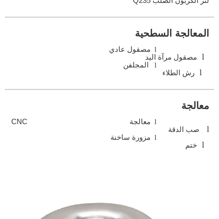
لتر الكربون الصلب Q235
المعالجة السطحية
l
مصقول عادي
l
مصقول مرآة اليد
l
المجلفن
l
رش الطلاء
معالجة
l
معالجة CNC
l
صب الدقة
l
مزورة ساخنة
l
ختم