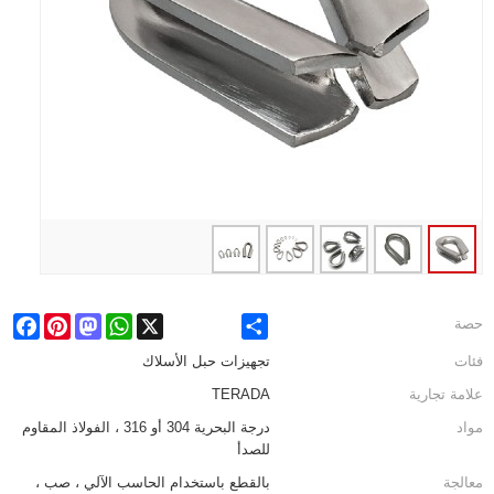
cebook
Pinterest
Mastodon
WhatsApp
X
Share
حصة
فئات
تجهيزات حبل الأسلاك
علامة تجارية
TERADA
مواد
درجة البحرية 304 أو 316 ، الفولاذ المقاوم
للصدأ
معالجة
بالقطع باستخدام الحاسب الآلي ، صب ،