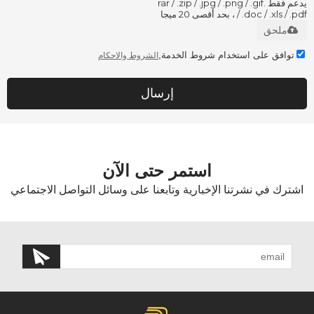
يدعم فقط .rar / .zip / .jpg / .png / .gif
/ .doc / .xls / .pdf ، بحد أقصى 20 ميجا
ملحق
توافق على استخدام شروط الخدمة,
الشروط والاحكام
إرسال
استمر حتى الآن
اشترك في نشرتنا الإخبارية وتابعنا على وسائل التواصل الاجتماعي